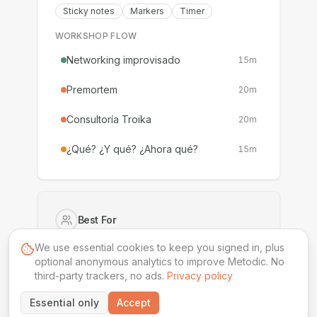
Sticky notes
Markers
Timer
WORKSHOP FLOW
Networking improvisado
15
m
Premortem
20
m
Consultoría Troika
20
m
¿Qué? ¿Y qué? ¿Ahora qué?
15
m
Best For
Product Managers
Product Owners
We use essential cookies to keep you signed in, plus
optional anonymous analytics to improve Metodic. No
third-party trackers, no ads.
Difficulty
Privacy policy
Intermediate
Essential only
Accept