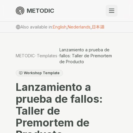
METODIC
When to use
Also available in
:
English
,
Nederlands
,
日本語
Resources
Lanzamiento a prueba de
METODIC
Templates
fallos: Taller de Premortem
de Producto
About
Workshop Template
Lanzamiento a
prueba de fallos:
Get Started
Taller de
Premortem de
EN