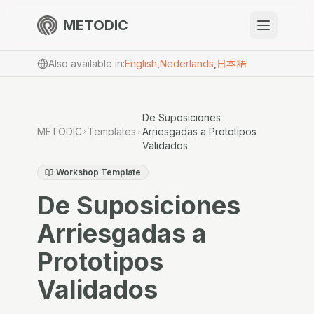
METODIC
When to use
Also available in
:
English
,
Nederlands
,
日本語
Resources
De Suposiciones
METODIC
Templates
Arriesgadas a Prototipos
Validados
About
Workshop Template
De Suposiciones
Arriesgadas a
Get Started
Prototipos
Validados
EN