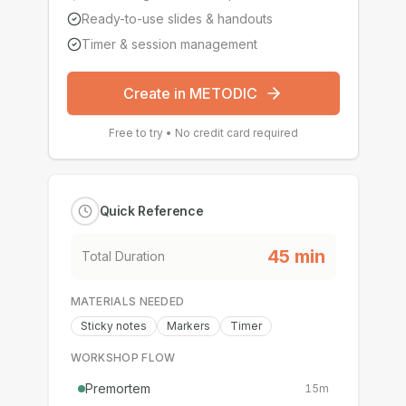
Ready-to-use slides & handouts
Timer & session management
Create in METODIC
Free to try • No credit card required
Quick Reference
45
min
Total Duration
MATERIALS NEEDED
Sticky notes
Markers
Timer
WORKSHOP FLOW
Premortem
15
m