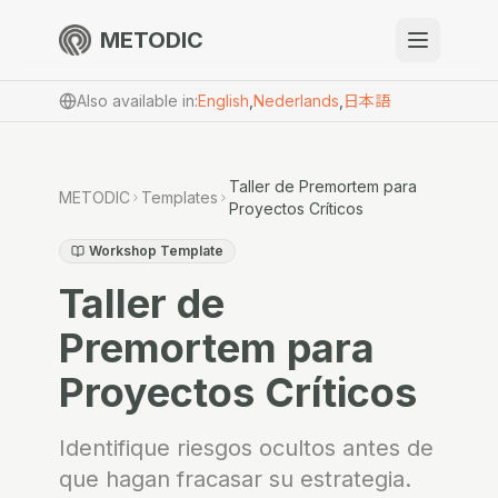
METODIC
When to use
Also available in
:
English
,
Nederlands
,
日本語
Resources
Taller de Premortem para
METODIC
Templates
Proyectos Críticos
About
Workshop Template
Taller de
Premortem para
Proyectos Críticos
Get Started
Identifique riesgos ocultos antes de
EN
que hagan fracasar su estrategia.