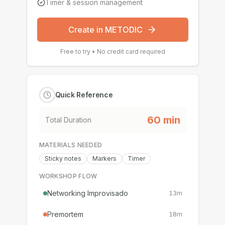
Timer & session management
Create in METODIC
Free to try • No credit card required
Quick Reference
60
min
Total Duration
MATERIALS NEEDED
Sticky notes
Markers
Timer
WORKSHOP FLOW
Networking Improvisado
13
m
Premortem
18
m