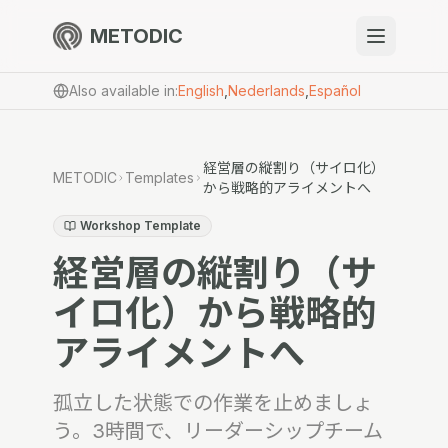
METODIC
When to use
Also available in
:
English
,
Nederlands
,
Español
Resources
経営層の縦割り（サイロ化）
METODIC
Templates
から戦略的アライメントへ
About
Workshop Template
経営層の縦割り（サ
イロ化）から戦略的
アライメントへ
Get Started
孤立した状態での作業を止めましょ
EN
う。3時間で、リーダーシップチーム