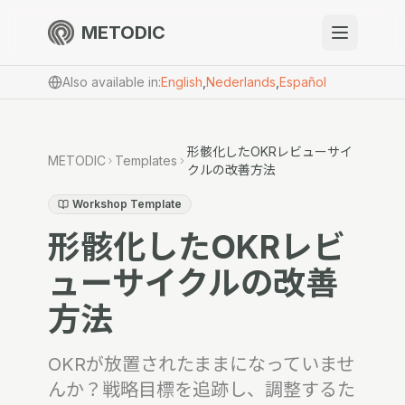
METODIC
When to use
Also available in
:
English
,
Nederlands
,
Español
Resources
形骸化したOKRレビューサイ
METODIC
Templates
クルの改善方法
About
Workshop Template
形骸化したOKRレビ
ューサイクルの改善
方法
Get Started
OKRが放置されたままになっていませ
EN
んか？戦略目標を追跡し、調整するた