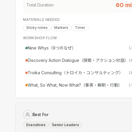
60
mi
Total Duration
MATERIALS NEEDED
Sticky notes
Markers
Timer
WORKSHOP FLOW
Nine Whys（9つのなぜ）
1
Discovery Action Dialogue（探索・アクション対話）
1
Troika Consulting（トロイカ・コンサルティング）
1
What, So What, Now What?（事実・解釈・行動）
1
Best For
Executives
Senior Leaders