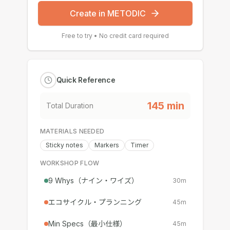
Create in METODIC
Free to try • No credit card required
Quick Reference
145
min
Total Duration
MATERIALS NEEDED
Sticky notes
Markers
Timer
WORKSHOP FLOW
9 Whys（ナイン・ワイズ）
30
m
エコサイクル・プランニング
45
m
Min Specs（最小仕様）
45
m