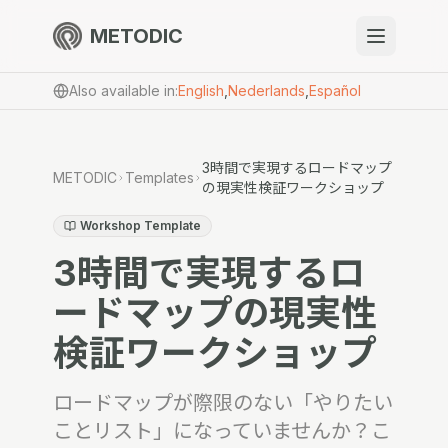
METODIC
When to use
Also available in
:
English
,
Nederlands
,
Español
Resources
3時間で実現するロードマップ
METODIC
Templates
の現実性検証ワークショップ
About
Workshop Template
3時間で実現するロ
ードマップの現実性
検証ワークショップ
Get Started
ロードマップが際限のない「やりたい
EN
ことリスト」になっていませんか？こ