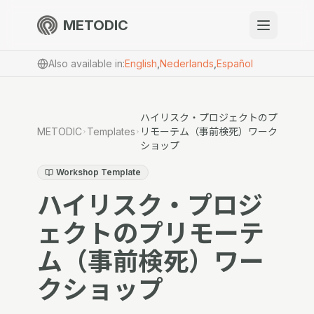
METODIC
When to use
Also available in
:
English
,
Nederlands
,
Español
Resources
ハイリスク・プロジェクトのプ
METODIC
Templates
リモーテム（事前検死）ワーク
ショップ
About
Workshop Template
ハイリスク・プロジ
ェクトのプリモーテ
Get Started
ム（事前検死）ワー
クショップ
EN