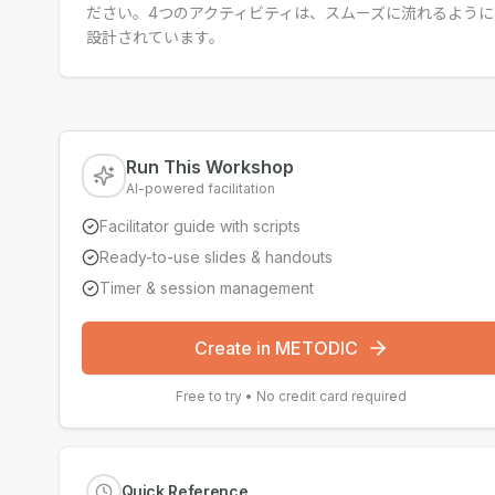
ださい。4つのアクティビティは、スムーズに流れるように
設計されています。
Run This Workshop
AI-powered facilitation
Facilitator guide with scripts
Ready-to-use slides & handouts
Timer & session management
Create in METODIC
Free to try • No credit card required
Quick Reference