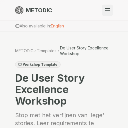
METODIC
When to use
Also available in
:
English
Resources
De User Story Excellence
METODIC
Templates
Workshop
About
Workshop Template
De User Story
Excellence
Workshop
Get Started
Stop met het verfijnen van 'lege'
EN
stories. Leer requirements te