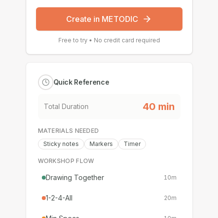
Create in METODIC
Free to try • No credit card required
Quick Reference
40
min
Total Duration
MATERIALS NEEDED
Sticky notes
Markers
Timer
WORKSHOP FLOW
Drawing Together
10
m
1-2-4-All
20
m