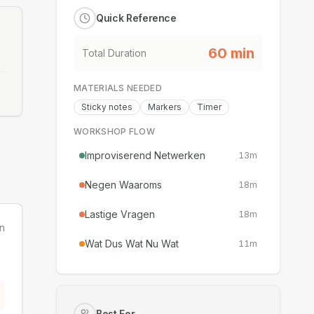
Quick Reference
60
min
Total Duration
MATERIALS NEEDED
Sticky notes
Markers
Timer
WORKSHOP FLOW
Improviserend Netwerken
13
m
Negen Waaroms
18
m
Lastige Vragen
18
m
n
Wat Dus Wat Nu Wat
11
m
Best For