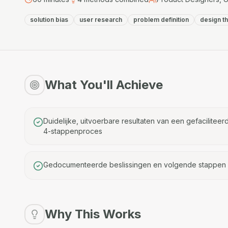
solution bias
user research
problem definition
design th
What You'll Achieve
Duidelijke, uitvoerbare resultaten van een gefaciliteer
4-stappenproces
Gedocumenteerde beslissingen en volgende stappen
Why This Works