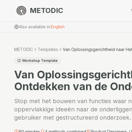
METODIC
Also available in
:
English
METODIC
Templates
Van Oplossingsgerichtheid naar H
Workshop Template
Van Oplossingsgericht
Ontdekken van de Ond
Stop met het bouwen van functies waar n
oppervlakkige ideeën naar de onderliggen
gebruiker met gestructureerd onderzoek.
60
minutes
4
methods combined
Product Designers, 