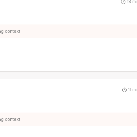
18
mi
ng context
11
mi
ng context