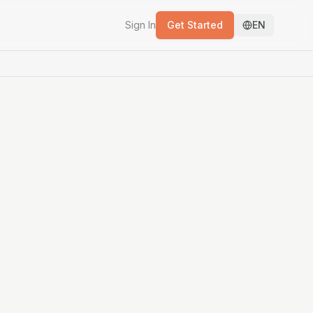
Sign In
Get Started
EN