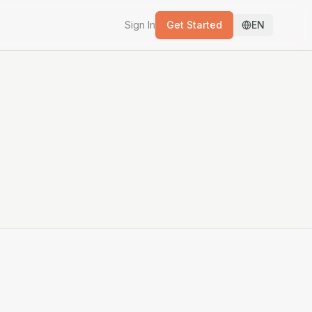
Sign In
Get Started
EN