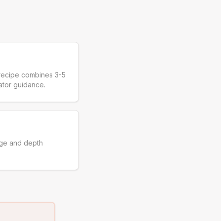
 recipe combines 3-5
tator guidance.
nge and depth