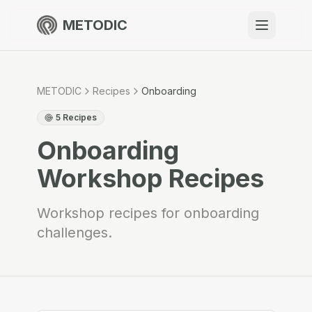
METODIC
When to use
Resources
METODIC
Recipes
Onboarding
5
Recipes
Onboarding
About
Workshop Recipes
Workshop recipes for onboarding
challenges.
Get Started
EN