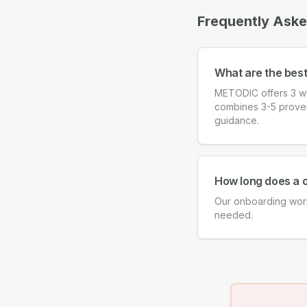
Frequently Ask
What are the bes
METODIC offers 3 wo
combines 3-5 proven f
guidance.
How long does a 
Our onboarding work
needed.