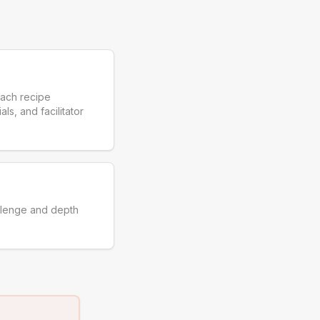
Each recipe
ls, and facilitator
llenge and depth